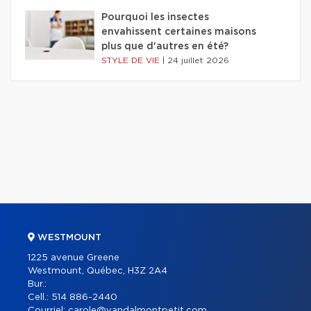
Pourquoi les insectes
envahissent certaines maisons
plus que d'autres en été?
STYLE DE VIE
|
24 juillet 2026
WESTMOUNT
1225 avenue Greene
Westmount, Québec, H3Z 2A4
Bur.:
Cell.:
514 886-2440
Courriel:
carole@vandalmontpetit.com