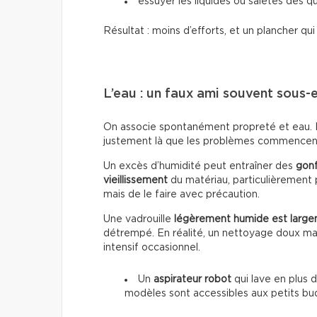
essuyer les liquides ou saletés dès qu
Résultat : moins d’efforts, et un plancher qu
L’eau : un faux ami souvent sous-
On associe spontanément propreté et eau. Po
justement là que les problèmes commencen
Un excès d’humidité peut entraîner des
gon
vieillissement
du matériau, particulièrement p
mais de le faire avec précaution.
Une vadrouille
légèrement humide est large
détrempé. En réalité, un nettoyage doux mai
intensif occasionnel.
Un
aspirateur robot
qui lave en plus d
modèles sont accessibles aux petits bu