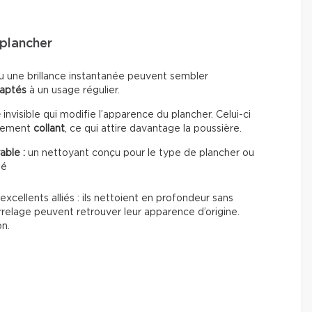
plancher
u une brillance instantanée peuvent sembler
daptés
à un usage régulier.
e
invisible qui modifie l’apparence du plancher. Celui-ci
èrement
collant
, ce qui attire davantage la poussière.
able :
un nettoyant conçu pour le type de plancher ou
té
excellents alliés : ils nettoient en profondeur sans
rrelage peuvent retrouver leur apparence d’origine.
on.