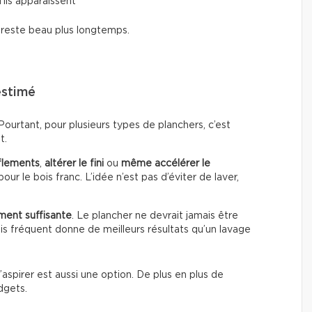
’ils apparaissent
i reste beau plus longtemps.
estimé
urtant, pour plusieurs types de planchers, c’est
t.
flements
,
altérer le fini
ou
même accélérer le
our le bois franc. L’idée n’est pas d’éviter de laver,
ment suffisante
. Le plancher ne devrait jamais être
s fréquent donne de meilleurs résultats qu’un lavage
’aspirer est aussi une option. De plus en plus de
dgets.