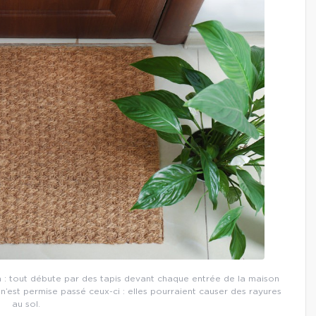
 : tout débute par des tapis devant chaque entrée de la maison
 n’est permise passé ceux-ci : elles pourraient causer des rayures
au sol.